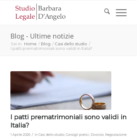
Blog - Ultime notizie
Sei in:
Home
/
Blog
/
Casi dello studio
/
I patti prematrimoniali sono validi in Italia?
I patti prematrimoniali sono validi in
Italia?
/
1 Aprile 2026
in
Casi dello studio
,
Consigli pratici
,
Divorzio
,
Negoziazione