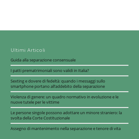
Ultimi Articoli
Guida alla separazione consensuale
I patti prematrimoniali sono validi in Italia?
Sexting e dovere di fedeltà: quando i messaggi sullo
smartphone portano all’addebito della separazione
Violenza di genere: un quadro normativo in evoluzione e le
nuove tutele per le vittime
Le persone singole possono adottare un minore straniero: la
svolta della Corte Costituzionale
Assegno di mantenimento nella separazione e tenore di vita