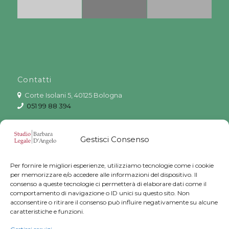
Contatti
Corte Isolani 5, 40125 Bologna
051 99 88 394
051 6569341
Gestisci Consenso
info@studiolegalebarbaradangelo.it
Skype avvbarbaradangelo
Per fornire le migliori esperienze, utilizziamo tecnologie come i cookie
per memorizzare e/o accedere alle informazioni del dispositivo. Il
Facebook
Avvocato Barbara D’Angelo
consenso a queste tecnologie ci permetterà di elaborare dati come il
Instagram
Avvocato Barbara D’Angelo
comportamento di navigazione o ID unici su questo sito. Non
acconsentire o ritirare il consenso può influire negativamente su alcune
Linkedin
Barbara D’Angelo
caratteristiche e funzioni.