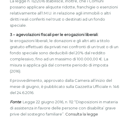
La legge n. 112/2016 stabilisce, inoltre, che i Comuni
possano applicare aliquote ridotte, franchigie o esenzioni
relativamente all’I.M.U. in relazione agli immobili o altri
diritti reali conferiti nel trust o destinati ad un fondo
speciale.
3 – agevolazioni fiscali per le erogazioni liberali:
le erogazioni liberali, le donazioni e gli altri atti a titolo
gratuito effettuati da privati nei confronti di un trust o di un
fondo speciale sono deducibili del 20% dal reddito
complessivo, fino ad un massimo di 100.000,00 €. La
misura si applica già dal corrente periodo di imposta
(2016).
Il provvedimento, approvato dalla Camera all’inizio del
mese di giugno, è pubblicato sulla Gazzetta Ufficiale n. 146
del 24.6.2016.
Fonte
: Legge 22 giugno 2016, n. 112 “Disposizioni in materia
di assistenza in favore delle persone con disabilita’ grave
prive del sostegno familiare”.
Consulta la legge