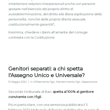
intrattenere relazioni interpersonali anche con persone
sposate nell’esercizio del proprio diritto di
autodeterminazione, del diritto alla libera esplicazione della
personalità, nonché della propria libertà sessuale,
costituzionalmente garantiti
“
.
Insomma, chiedere i danni all’amante del coniuge
contrasta con la Costituzione.
Genitori separati: a chi spetta
l’Assegno Unico e Universale?
/
9 Maggio 2022
in
Affidamento figli
,
Mantenimento figli
,
Separazione
Secondo il tribunale di Bari,
spetta al 100% al genitore
convivente con i figli.
Più in particolare, con una sentenza pubblicata il 3
febbraio 2022 il tribunale di Bari ha stabilito che, in caso di