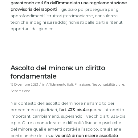
garantendo così fin dall’immediato una regolamentazione
provvisoria dei rapporti
. Il giudizio poi proseguirà per gli
approfondimenti istruttori (testimonianze, consulenza
tecniche, indagini sui redditi) richiesti dalle parti e ritenuti
opportuni dal giudice.
Ascolto del minore: un diritto
fondamentale
/
13 Dicembre 2023
in
Affidamento figli
,
Filiazione
,
Responsabilità civile
,
Separazione
Nel contesto dell’ascolto del minore nell’ambito dei
procedimenti giudiziari, l’
art. 473-bis.4 c.p.c.
ha introdotto
importanti cambiamenti, superando il vecchio art. 336-bis
c.p.c. Oltre a considerare le difficoltà fisiche o psichiche
del minore quali elementi ostativi all’ascolto, ora si tiene
conto anche della sua
volontà di non essere ascoltato
.