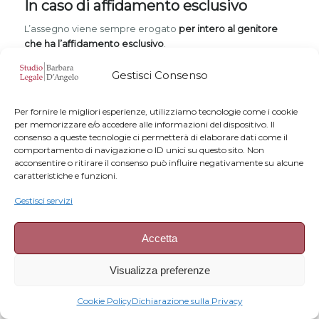
In caso di affidamento esclusivo
L’assegno viene sempre erogato
per intero al genitore
che ha l’affidamento esclusivo
.
Gestisci Consenso
Se lo ha stabilito il giudice
Inoltre, se il giudice, nel provvedimento che disciplina la
Per fornire le migliori esperienze, utilizziamo tecnologie come i cookie
separazione di fatto, legale o il divorzio dei genitori, ha
per memorizzare e/o accedere alle informazioni del dispositivo. Il
disposto che dei contributi pubblici usufruisca uno solo dei
consenso a queste tecnologie ci permetterà di elaborare dati come il
genitori,
l’assegno viene sempre erogato a un solo
comportamento di navigazione o ID unici su questo sito. Non
acconsentire o ritirare il consenso può influire negativamente su alcune
genitore
, a prescindere dal tipo di affidamento, .
caratteristiche e funzioni.
Cosa fare se la domanda presentata da
Gestisci servizi
un genitore non rispetta le regole?
Accetta
Se un genitore ha presentato la domanda chiedendo
l’attribuzione al 100% in violazione delle regole di cui
sopra,
l’altro genitore può presentare all’INPS istanza di
Visualizza preferenze
revisione della domanda
, allegando la documentazione a
sostegno della sua richiesta (ad esempio, il
Cookie Policy
Dichiarazione sulla Privacy
provvedimento del tribunale che dispone l’affidamento