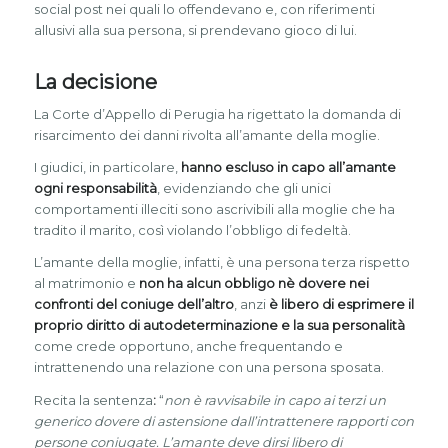
social post nei quali lo offendevano e, con riferimenti
allusivi alla sua persona, si prendevano gioco di lui.
La decisione
La Corte d’Appello di Perugia ha rigettato la domanda di
risarcimento dei danni rivolta all’amante della moglie.
I giudici, in particolare,
hanno escluso in capo all’amante
ogni responsabilità
, evidenziando che gli unici
comportamenti illeciti sono ascrivibili alla moglie che ha
tradito il marito, così violando l’obbligo di fedeltà.
L’amante della moglie, infatti, è una persona terza rispetto
al matrimonio e
non ha alcun obbligo nè dovere nei
confronti del coniuge dell’altro
, anzi
è libero di esprimere il
proprio diritto di autodeterminazione e la sua personalità
come crede opportuno, anche frequentando e
intrattenendo una relazione con una persona sposata.
Recita la sentenza
:
“
non è ravvisabile in capo ai terzi un
generico dovere di astensione dall’intrattenere rapporti con
persone coniugate. L’amante deve dirsi libero di