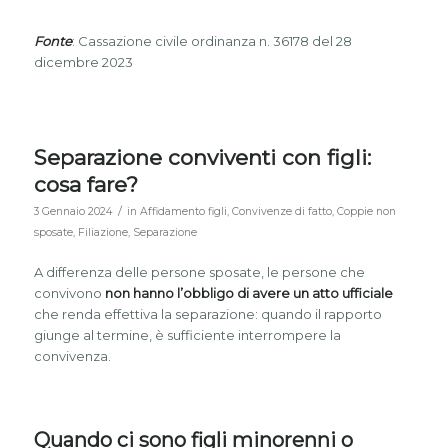
Fonte
: Cassazione civile ordinanza n. 36178 del 28
dicembre 2023
Separazione conviventi con figli:
cosa fare?
/
3 Gennaio 2024
in
Affidamento figli
,
Convivenze di fatto
,
Coppie non
sposate
,
Filiazione
,
Separazione
A differenza delle persone sposate, le persone che
convivono
non hanno l’obbligo di avere un atto ufficiale
che renda effettiva la separazione: quando il rapporto
giunge al termine, è sufficiente interrompere la
convivenza.
Quando ci sono figli minorenni o