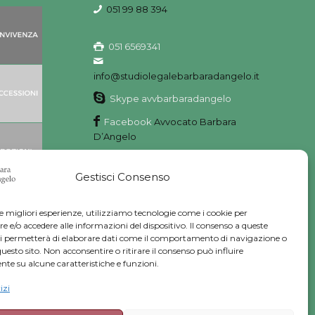
051 99 88 394
051 6569341
info@studiolegalebarbaradangelo.it
Skype avvbarbaradangelo
Facebook
Avvocato Barbara
D’Angelo
Instagram
Avvocato Barbara
D’Angelo
Gestisci Consenso
Linkedin
Barbara D’Angelo
le migliori esperienze, utilizziamo tecnologie come i cookie per
e/o accedere alle informazioni del dispositivo. Il consenso a queste
ci permetterà di elaborare dati come il comportamento di navigazione o
questo sito. Non acconsentire o ritirare il consenso può influire
te su alcune caratteristiche e funzioni.
izi