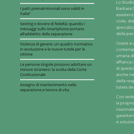
Lo Studi
I patti prematrimoniali sono validi in
Barbara 
Italia?
assistenza
civile, di
Sexting e dovere di fedeltà: quando i
specializz
messaggi sullo smartphone portano
all’addebito della separazione
della per
Grazie a 
Violenza di genere: un quadro normativo
in evoluzione e le nuove tutele per le
contempo
vittime
umana del
affianca i
Le persone singole possono adottare un
di quest
minore straniero: la svolta della Corte
Costituzionale
anche nei
della resp
Assegno di mantenimento nella
tutela de
separazione e tenore di vita
Con sede
la propria
nazionale
garanten
e soluzio