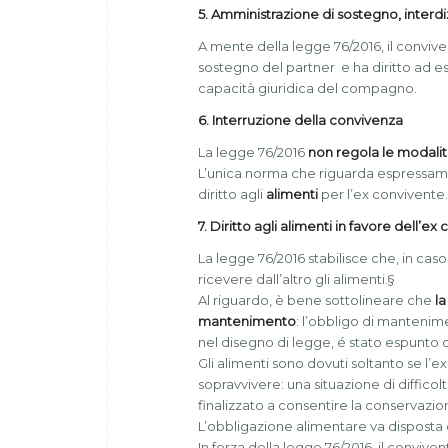
5. Amministrazione di sostegno, interd
A mente della legge 76/2016, il conviv
sostegno del partner e ha diritto ad es
capacità giuridica del compagno.
6. Interruzione della convivenza
La legge 76/2016
non regola le modalit
L’unica norma che riguarda espressamen
diritto agli
alimenti
per l’ex convivente.
7. Diritto agli alimenti in favore dell’ex
La legge 76/2016 stabilisce che, in caso
ricevere dall’altro gli alimenti.§
Al riguardo, è bene sottolineare che
la
mantenimento
: l’obbligo di manteni
nel disegno di legge, é stato espunto 
Gli alimenti sono dovuti soltanto se l’
sopravvivere: una situazione di diffi
finalizzato a consentire la conservazio
L’obbligazione alimentare va disposta
In forza della legge 76/2016, il conviven