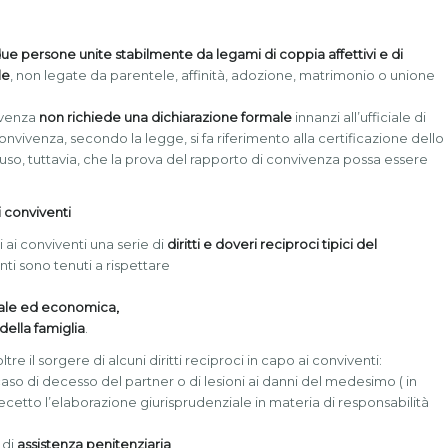
ue persone unite stabilmente da legami di coppia affettivi e di
le
, non legate da parentele, affinità, adozione, matrimonio o unione
vivenza
non richiede una dichiarazione formale
innanzi all’ufficiale di
onvivenza, secondo la legge, si fa riferimento alla certificazione dello
uso, tuttavia, che la prova del rapporto di convivenza possa essere
i conviventi
 ai conviventi una serie di
diritti e doveri reciproci tipici del
nti sono tenuti a rispettare
rale ed economica,
della famiglia
.
re il sorgere di alcuni diritti reciproci in capo ai conviventi:
caso di decesso del partner o di lesioni ai danni del medesimo ( in
recetto l’elaborazione giurisprudenziale in materia di responsabilità
 di
assistenza penitenziaria
,