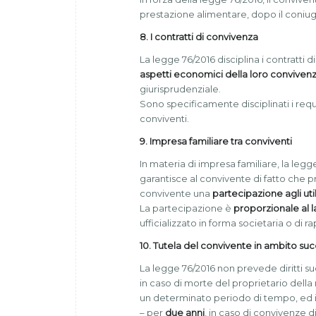
prestazione alimentare, dopo il coniuge,
8. I contratti di convivenza
La legge 76/2016 disciplina i contratti 
aspetti economici della loro conviven
giurisprudenziale.
Sono specificamente disciplinati i requi
conviventi.
9. Impresa familiare tra conviventi
In materia di impresa familiare, la legg
garantisce al convivente di fatto che pr
convivente una
partecipazione agli util
La partecipazione è
proporzionale al 
ufficializzato in forma societaria o di 
10. Tutela del convivente in ambito su
La legge 76/2016 non prevede diritti su
in caso di morte del proprietario della
un determinato periodo di tempo, ed i
– per
due anni
, in caso di convivenze di