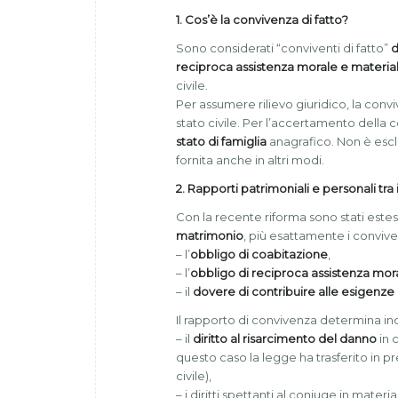
1. Cos’è la convivenza di fatto?
Sono considerati “conviventi di fatto”
d
reciproca assistenza morale e materia
civile.
Per assumere rilievo giuridico, la con
stato civile. Per l’accertamento della c
stato di famiglia
anagrafico. Non è escl
fornita anche in altri modi.
2. Rapporti patrimoniali e personali tra 
Con la recente riforma sono stati estesi
matrimonio
, più esattamente i convive
– l’
obbligo di coabitazione
,
– l’
obbligo di reciproca assistenza mo
– il
dovere di contribuire alle esigenze 
Il rapporto di convivenza determina inolt
– il
diritto al risarcimento del danno
in 
questo caso la legge ha trasferito in p
civile),
– i diritti spettanti al coniuge in materia