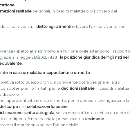
locazione
;
ormazioni sanitarie
personali, in caso di malattia o di ricovero del
 della convivenza, il
diritto agli alimenti
in favore l’ex convivente che
ivenza rispetto al matrimonio e all’unione civile attengono il rapporto
 grazie alla legge 219/2012, infatti,
la posizione giuridica dei figli nati nel
 equivalente.
nte in caso di malattia incapacitante o di morte
vativa sotto questo profilo: il convivente potrà designare l’altro
con poteri pieni o limitati, per le
decisioni sanitarie
in caso di malattia
 di volere.
e rappresentante in caso di morte, per le decisioni che riguardino la
del corpo
e le
celebrazioni funerarie
.
ichiarazione scritta autografa,
senza necessità di autentica da parte d
ità di redigerla, è necessaria la presenza di un
testimone
.
nto per il matrimonio nè per l’unione civile.