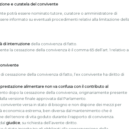
izione e curatela del convivente
ente potrà essere nominato tutore, curatore o amministratore di
sere informato su eventuali procedimenti relativi alla limitazione dell
à di interruzione
della convivenza di fatto.
te la cessazione della convivenza è il comma 65 dell’art. 1 relativo a
 convivente
 di cessazione della convivenza di fatto, l’ex convivente ha diritto di
 prestazione alimentare non va confusa con il contributo al
mento dopo la cessazione della convivenza, originariamente presente
dalla versione finale approvata dal Parlamento.
ex convivente versa in stato di bisogno e non dispone dei mezzi per
coltà economica estrema, ben diversa dal mantenimento che é
ne del tenore di vita goduto durante il rapporto di convivenza.
 dal
giudice
, su richiesta dell’avente diritto.
te é stato inserito tra gli obbligati alla corresponsione della