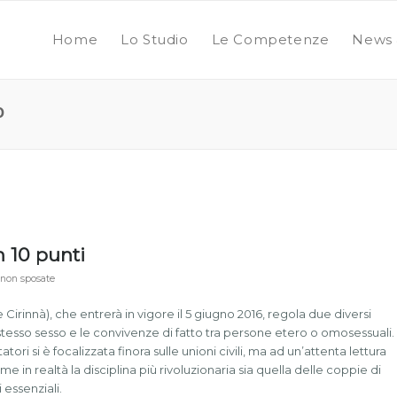
Home
Lo Studio
Le Competenze
News 
o
n 10 punti
 non sposate
 Cirinnà), che entrerà in vigore il 5 giugno 2016, regola due diversi
llo stesso sesso e le convivenze di fatto tra persone etero o omosessuali.
i si è focalizzata finora sulle unioni civili, ma ad un’attenta lettura
in realtà la disciplina più rivoluzionaria sia quella delle coppie di
 essenziali.