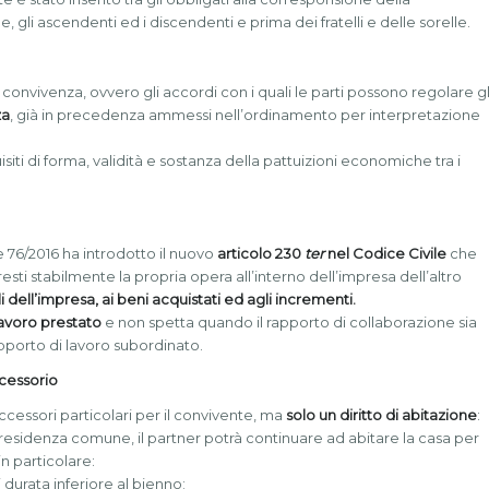
 gli ascendenti ed i discendenti e prima dei fratelli e delle sorelle.
di convivenza, ovvero gli accordi con i quali le parti possono regolare gl
za
, già in precedenza ammessi nell’ordinamento per interpretazione
siti di forma, validità e sostanza della pattuizioni economiche tra i
e 76/2016 ha introdotto il nuovo
articolo 230
ter
nel Codice Civile
che
esti stabilmente la propria opera all’interno dell’impresa dell’altro
i dell’impresa, ai beni acquistati ed agli incrementi.
lavoro prestato
e non spetta quando il rapporto di collaborazione sia
rapporto di lavoro subordinato.
ccessorio
ccessori particolari per il convivente, ma
solo un diritto di abitazione
:
 residenza comune, il partner potrà continuare ad abitare la casa per
n particolare:
 durata inferiore al bienno;