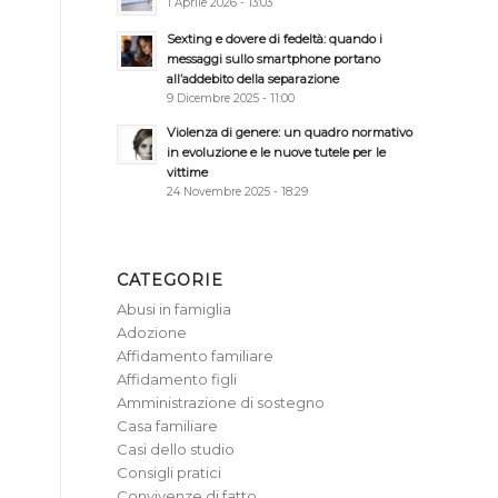
1 Aprile 2026 - 13:03
Sexting e dovere di fedeltà: quando i
messaggi sullo smartphone portano
all’addebito della separazione
9 Dicembre 2025 - 11:00
Violenza di genere: un quadro normativo
in evoluzione e le nuove tutele per le
vittime
24 Novembre 2025 - 18:29
CATEGORIE
Abusi in famiglia
Adozione
Affidamento familiare
Affidamento figli
Amministrazione di sostegno
Casa familiare
Casi dello studio
Consigli pratici
Convivenze di fatto