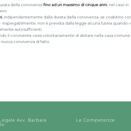
durata della convivenza
fino ad un massimo di cinque anni
, nel caso in
anni;
ni
, indipendentemente dalla durata della convivenza, se coabitino co
one. Inspiegabilmente, non è prevista dalla legge alcuna tutela quando v
mente autosufficienti.
do il convivente cessi volontariamente di abitare nella casa comune
o nuova convivenza di fatto.
Legale Avv. Barbara
Le Competenze
lo