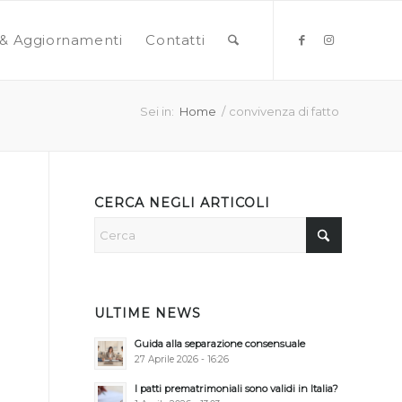
& Aggiornamenti
Contatti
Sei in:
Home
/
convivenza di fatto
CERCA NEGLI ARTICOLI
ULTIME NEWS
Guida alla separazione consensuale
27 Aprile 2026 - 16:26
I patti prematrimoniali sono validi in Italia?