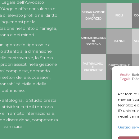
o Legale dell’Avvocato
D’Angelo offre consulenza e
 di elevato profilo nel diritto
stinguendosi per la
azione nel diritto di famiglia,
sona e dei minori.
un approccio rigoroso e al
 attento alla dimensione
le controversie, lo Studio
 propri assistiti nella gestione
ioni complesse, operando
 settori delle successioni,
onsabilità civile e della
l patrimonio.
Per fornire 
memorizzare 
 a Bologna, lo Studio presta
tecnologie 
 attività su tutto il territorio
ID unici su 
 e in ambito internazionale,
negativamen
do discrezione, competenza
ni su misura.
Gestisci serv