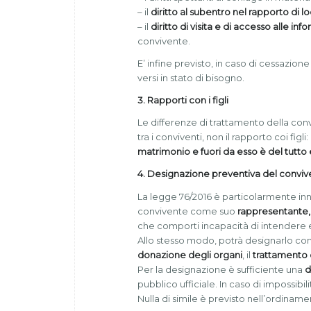
– il
diritto al subentro nel rapporto di 
– il
diritto di visita e di accesso alle inf
convivente.
E’ infine previsto, in caso di cessazione
versi in stato di bisogno.
3. Rapporti con i figli
Le differenze di trattamento della conv
tra i conviventi, non il rapporto coi figli:
matrimonio e fuori da esso è del tutto
4. Designazione preventiva del convive
La legge 76/2016 è particolarmente inno
convivente come suo
rappresentante,
che comporti incapacità di intendere e
Allo stesso modo, potrà designarlo com
donazione degli organi
, il
trattamento 
Per la designazione è sufficiente una
d
pubblico ufficiale. In caso di impossibil
Nulla di simile è previsto nell’ordiname