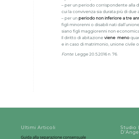
– per un periodo corrispondente alla 
cui la convivenza sia durata più di due 
– per un
periodo non inferiore a tre an
figli minorenni o disabili nati dall’uni
siano figli maggiorenni non economica
Il diritto di abitazione
viene meno
quan
e in caso di matrimonio, unione civile 
Fonte
: Legge 20.5.2016 n. 76.
Ultimi Articoli
Studio 
D’Ange
Guida alla separazione consensuale