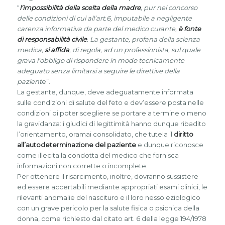
“
l’impossibilità della scelta della madre
, pur nel concorso
delle condizioni di cui all’art.6, imputabile a negligente
carenza informativa da parte del medico curante,
è fonte
di responsabilità civile
. La gestante, profana della scienza
medica,
si affida
, di regola, ad un professionista, sul quale
grava l’obbligo di rispondere in modo tecnicamente
adeguato senza limitarsi a seguire le direttive della
pazient
e”.
La gestante, dunque, deve adeguatamente informata
sulle condizioni di salute del feto e dev’essere posta nelle
condizioni di poter scegliere se portare a termine o meno
la gravidanza: i giudici di legittimità hanno dunque ribadito
l’orientamento, oramai consolidato, che tutela il
diritto
all’autodeterminazione del paziente
e dunque riconosce
come illecita la condotta del medico che fornisca
informazioni non corrette o incomplete.
Per ottenere il risarcimento, inoltre, dovranno sussistere
ed essere accertabili mediante appropriati esami clinici, le
rilevanti anomalie del nascituro e il loro nesso eziologico
con un grave pericolo per la salute fisica o psichica della
donna, come richiesto dal citato art. 6 della legge 194/1978