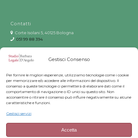
Contatti
Corte Isolani 5, 40125 Bologna
051 99 88 394
051 6569341
Gestisci Consenso
info@studiolegalebarbaradangelo.it
Skype avvbarbaradangelo
Per fornire le migliori esperienze, utilizziamo tecnologie come i cookie
per memorizzare e/o accedere alle informazioni del dispositivo. Il
Facebook
Avvocato Barbara D’Angelo
consenso a queste tecnologie ci permetterà di elaborare dati come il
Instagram
Avvocato Barbara D’Angelo
comportamento di navigazione o ID unici su questo sito. Non
acconsentire o ritirare il consenso può influire negativamente su alcune
Linkedin
Barbara D’Angelo
caratteristiche e funzioni.
Gestisci servizi
Accetta