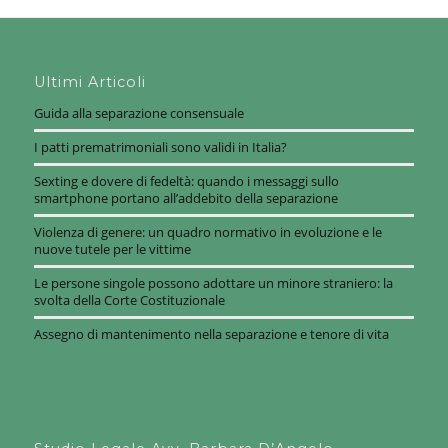
Ultimi Articoli
Guida alla separazione consensuale
I patti prematrimoniali sono validi in Italia?
Sexting e dovere di fedeltà: quando i messaggi sullo
smartphone portano all’addebito della separazione
Violenza di genere: un quadro normativo in evoluzione e le
nuove tutele per le vittime
Le persone singole possono adottare un minore straniero: la
svolta della Corte Costituzionale
Assegno di mantenimento nella separazione e tenore di vita