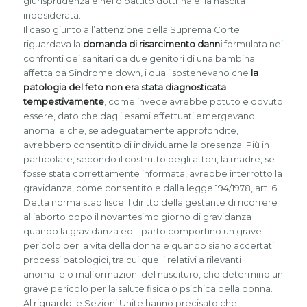
giurisprudenza e nel dibattito dottrinale: la nascita
indesiderata.
Il caso giunto all’attenzione della Suprema Corte
riguardava la
domanda di risarcimento danni
formulata nei
confronti dei sanitari da due genitori di una bambina
affetta da Sindrome down, i quali sostenevano che
la
patologia del feto non era stata diagnosticata
tempestivamente
, come invece avrebbe potuto e dovuto
essere, dato che dagli esami effettuati emergevano
anomalie che, se adeguatamente approfondite,
avrebbero consentito di individuarne la presenza. Più in
particolare, secondo il costrutto degli attori, la madre, se
fosse stata correttamente informata, avrebbe interrotto la
gravidanza, come consentitole dalla legge 194/1978, art. 6.
Detta norma stabilisce il diritto della gestante di ricorrere
all’aborto dopo il novantesimo giorno di gravidanza
quando la gravidanza ed il parto comportino un grave
pericolo per la vita della donna e quando siano accertati
processi patologici, tra cui quelli relativi a rilevanti
anomalie o malformazioni del nascituro, che determino un
grave pericolo per la salute fisica o psichica della donna.
Al riguardo le Sezioni Unite hanno precisato che